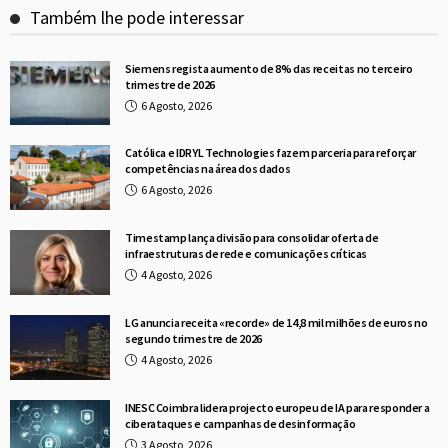
Também lhe pode interessar
Siemens regista aumento de 8% das receitas no terceiro
trimestre de 2026
6 Agosto, 2026
Católica e IDRYL Technologies fazem parceria para reforçar
competências na área dos dados
6 Agosto, 2026
Timestamp lança divisão para consolidar oferta de
infraestruturas de rede e comunicações críticas
4 Agosto, 2026
LG anuncia receita «recorde» de 14,8 mil milhões de euros no
segundo trimestre de 2026
4 Agosto, 2026
INESC Coimbra lidera projecto europeu de IA para responder a
ciberataques e campanhas de desinformação
3 Agosto, 2026