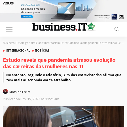
Business-IT
>
Artigo
>
Notícias
>
Internacional
>
Estudo revela que pandemia atrasou evolução das carreiras das mulheres nas TI
INTERNACIONAL
NOTÍCIAS
Estudo revela que pandemia atrasou evolução
das carreiras das mulheres nas TI
No entanto, segundo o relatório, 33% das entrevistadas afirma que
tem mais autonomia em teletrabalho.
Mafalda Freire
Publicado a
Fev. 19, 2021 às 11:21 am