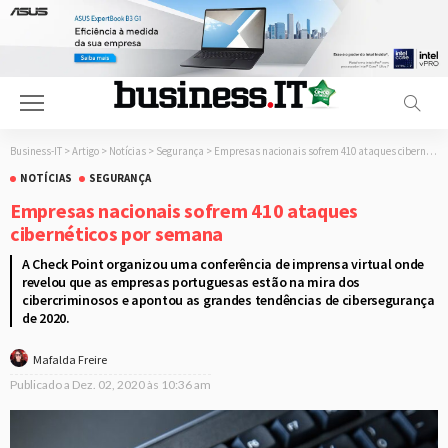
Business-IT
>
Artigo
>
Notícias
>
Segurança
>
Empresas nacionais sofrem 410 ataques cibernéticos por semana
NOTÍCIAS
SEGURANÇA
Empresas nacionais sofrem 410 ataques
cibernéticos por semana
A Check Point organizou uma conferência de imprensa virtual onde
revelou que as empresas portuguesas estão na mira dos
cibercriminosos e apontou as grandes tendências de cibersegurança
de 2020.
Mafalda Freire
Publicado a
Dez. 02, 2020 às 10:36 am