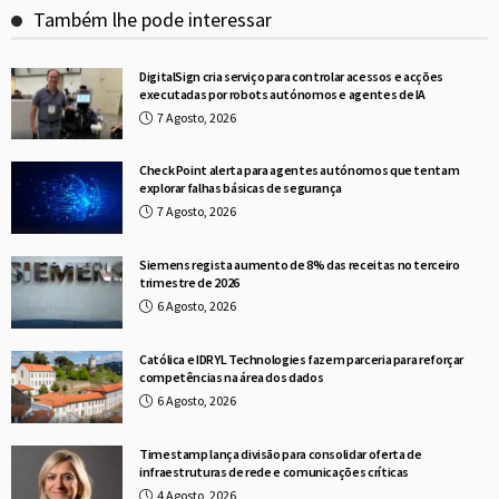
Também lhe pode interessar
DigitalSign cria serviço para controlar acessos e acções
executadas por robots autónomos e agentes de IA
7 Agosto, 2026
Check Point alerta para agentes autónomos que tentam
explorar falhas básicas de segurança
7 Agosto, 2026
Siemens regista aumento de 8% das receitas no terceiro
trimestre de 2026
6 Agosto, 2026
Católica e IDRYL Technologies fazem parceria para reforçar
competências na área dos dados
6 Agosto, 2026
Timestamp lança divisão para consolidar oferta de
infraestruturas de rede e comunicações críticas
4 Agosto, 2026