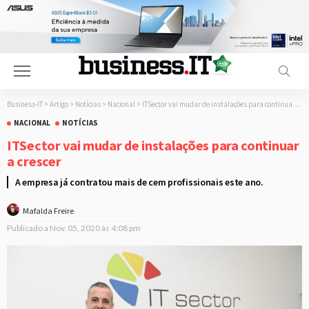
Business-IT
>
Artigo
>
Notícias
>
Nacional
>
ITSector vai mudar de instalações para continuar a crescer
NACIONAL
NOTÍCIAS
ITSector vai mudar de instalações para continuar
a crescer
A empresa já contratou mais de cem profissionais este ano.
Mafalda Freire
Publicado a
Nov. 05, 2020 às 4:08 pm