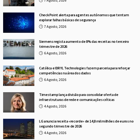
7 Agosto, 2026
Check Point alerta para agentes autónomos que tentam
explorar falhas básicas de segurança
7 Agosto, 2026
Siemens regista aumento de 8% das receitas no terceiro
trimestre de 2026
6 Agosto, 2026
Católica e IDRYL Technologies fazem parceria para reforçar
competências na área dos dados
6 Agosto, 2026
Timestamp lança divisão para consolidar oferta de
infraestruturas de rede e comunicações críticas
4 Agosto, 2026
LG anuncia receita «recorde» de 14,8 mil milhões de euros no
segundo trimestre de 2026
4 Agosto, 2026