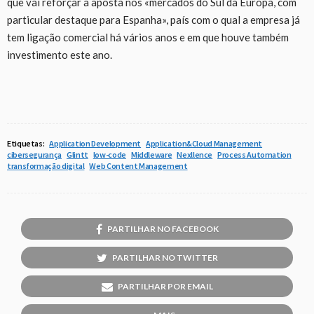
que vai reforçar a aposta nos «mercados do Sul da Europa, com
particular destaque para Espanha», país com o qual a empresa já
tem ligação comercial há vários anos e em que houve também
investimento este ano.
Etiquetas:
Application Development
Application&Cloud Management
cibersegurança
Glintt
low-code
Middleware
Nexllence
Process Automation
transformação digital
Web Content Management
PARTILHAR NO FACEBOOK
PARTILHAR NO TWITTER
PARTILHAR POR EMAIL