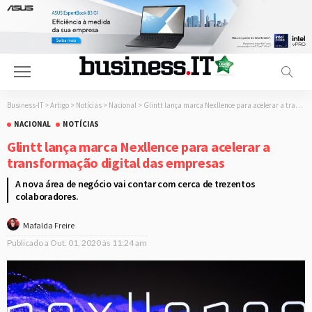
Business-IT
>
Artigo
>
Notícias
>
Nacional
>
Glintt lança marca Nexllence para acelerar a transformação digital das empresas
NACIONAL
NOTÍCIAS
Glintt lança marca Nexllence para acelerar a
transformação digital das empresas
A nova área de negócio vai contar com cerca de trezentos
colaboradores.
Mafalda Freire
Publicado a
Out. 01, 2020 às 11:24 am