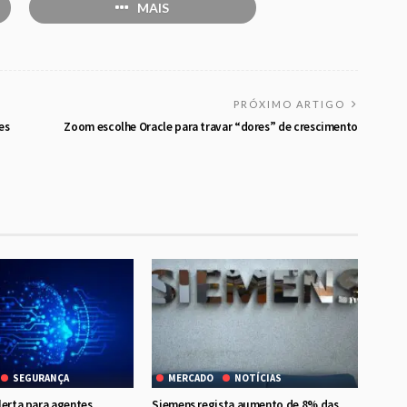
MAIS
PRÓXIMO ARTIGO
es
Zoom escolhe Oracle para travar “dores” de crescimento
SEGURANÇA
MERCADO
NOTÍCIAS
lerta para agentes
Siemens regista aumento de 8% das