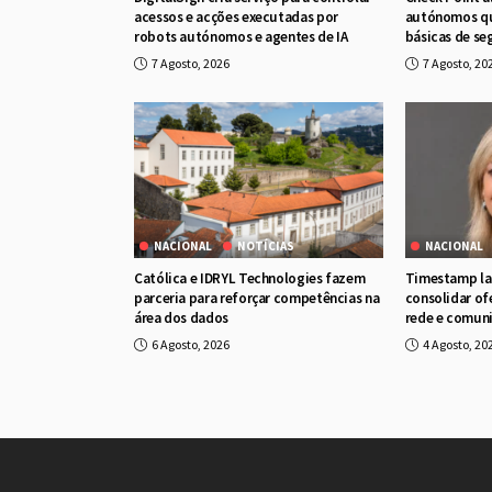
acessos e acções executadas por
autónomos qu
robots autónomos e agentes de IA
básicas de se
7 Agosto, 2026
7 Agosto, 20
NACIONAL
NOTÍCIAS
NACIONAL
Católica e IDRYL Technologies fazem
Timestamp lan
parceria para reforçar competências na
consolidar of
área dos dados
rede e comuni
6 Agosto, 2026
4 Agosto, 20