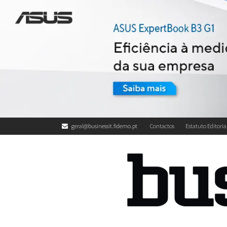
geral@businessit.fidemo.pt
Contactos
Estatuto Editoria