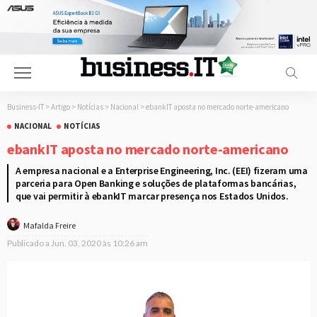
Business-IT
>
Artigo
>
Notícias
>
Nacional
>
ebankIT aposta no mercado norte-americano
NACIONAL
NOTÍCIAS
ebankIT aposta no mercado norte-americano
A empresa nacional e a Enterprise Engineering, Inc. (EEI) fizeram uma
parceria para Open Banking e soluções de plataformas bancárias,
que vai permitir à ebankIT marcar presença nos Estados Unidos.
Mafalda Freire
Publicado a
Jun. 03, 2020 às 10:26 am