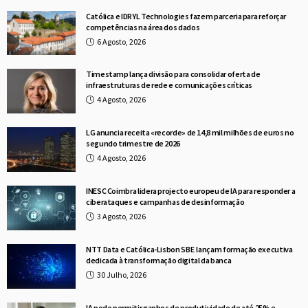
Católica e IDRYL Technologies fazem parceria para reforçar
competências na área dos dados
6 Agosto, 2026
Timestamp lança divisão para consolidar oferta de
infraestruturas de rede e comunicações críticas
4 Agosto, 2026
LG anuncia receita «recorde» de 14,8 mil milhões de euros no
segundo trimestre de 2026
4 Agosto, 2026
INESC Coimbra lidera projecto europeu de IA para responder a
ciberataques e campanhas de desinformação
3 Agosto, 2026
NTT Data e Católica-Lisbon SBE lançam formação executiva
dedicada à transformação digital da banca
30 Julho, 2026
IA pode permitir ganhos de produtividade de até 25% e