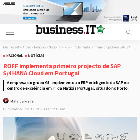
Business-IT
>
Artigo
>
Notícias
>
Nacional
>
ROFF implementa primeiro projecto de SAP S/4HANA Cloud em Portugal
NACIONAL
NOTÍCIAS
ROFF implementa primeiro projecto de SAP
S/4HANA Cloud em Portugal
A empresa do grupo Gfi implementou o ERP inteligente da SAP no
centro de excelência em IT da Natixis Portugal, situado no Porto.
Mafalda Freire
Publicado a
Fev. 17, 2020 às 11:12 am