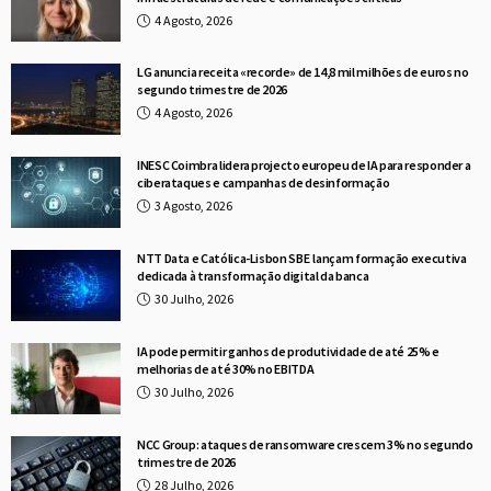
4 Agosto, 2026
LG anuncia receita «recorde» de 14,8 mil milhões de euros no
segundo trimestre de 2026
4 Agosto, 2026
INESC Coimbra lidera projecto europeu de IA para responder a
ciberataques e campanhas de desinformação
3 Agosto, 2026
NTT Data e Católica-Lisbon SBE lançam formação executiva
dedicada à transformação digital da banca
30 Julho, 2026
IA pode permitir ganhos de produtividade de até 25% e
melhorias de até 30% no EBITDA
30 Julho, 2026
NCC Group: ataques de ransomware crescem 3% no segundo
trimestre de 2026
28 Julho, 2026