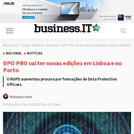
Business-IT
>
Artigo
>
Notícias
>
Nacional
>
DPO PRO vai ter novas edições em Lisboa e no Porto
NACIONAL
NOTÍCIAS
DPO PRO vai ter novas edições em Lisboa e no
Porto
O RGPD aumentou procura por formações de Data Protection
Officers.
Mafalda Freire
Publicado a
Fev. 14, 2020 às 4:31 pm