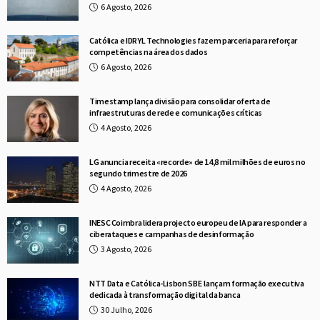
6 Agosto, 2026
Católica e IDRYL Technologies fazem parceria para reforçar
competências na área dos dados
6 Agosto, 2026
Timestamp lança divisão para consolidar oferta de
infraestruturas de rede e comunicações críticas
4 Agosto, 2026
LG anuncia receita «recorde» de 14,8 mil milhões de euros no
segundo trimestre de 2026
4 Agosto, 2026
INESC Coimbra lidera projecto europeu de IA para responder a
ciberataques e campanhas de desinformação
3 Agosto, 2026
NTT Data e Católica-Lisbon SBE lançam formação executiva
dedicada à transformação digital da banca
30 Julho, 2026