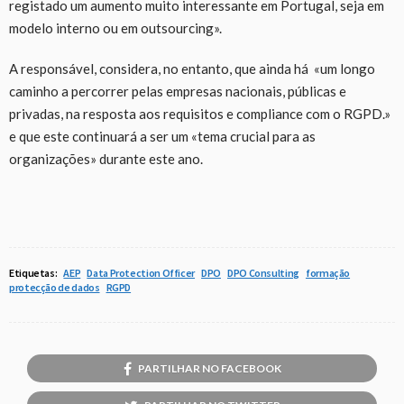
registado um aumento muito interessante em Portugal, seja em
modelo interno ou em outsourcing».
A responsável, considera, no entanto, que ainda há «um longo
caminho a percorrer pelas empresas nacionais, públicas e
privadas, na resposta aos requisitos e compliance com o RGPD.»
e que este continuará a ser um «tema crucial para as
organizações» durante este ano.
Etiquetas:
AEP
Data Protection Officer
DPO
DPO Consulting
formação
protecção de dados
RGPD
PARTILHAR NO FACEBOOK