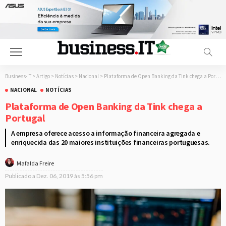
Business-IT
>
Artigo
>
Notícias
>
Nacional
>
Plataforma de Open Banking da Tink chega a Portugal
NACIONAL
NOTÍCIAS
Plataforma de Open Banking da Tink chega a
Portugal
A empresa oferece acesso a informação financeira agregada e
enriquecida das 20 maiores instituições financeiras portuguesas.
Mafalda Freire
Publicado a
Dez. 06, 2019 às 5:56 pm