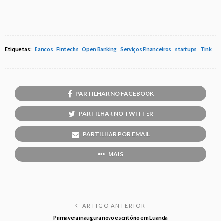
Etiquetas:
Bancos
Fintechs
Open Banking
Serviços Financeiros
startups
Tink
PARTILHAR NO FACEBOOK
PARTILHAR NO TWITTER
PARTILHAR POR EMAIL
MAIS
ARTIGO ANTERIOR
Primavera inaugura novo escritório em Luanda