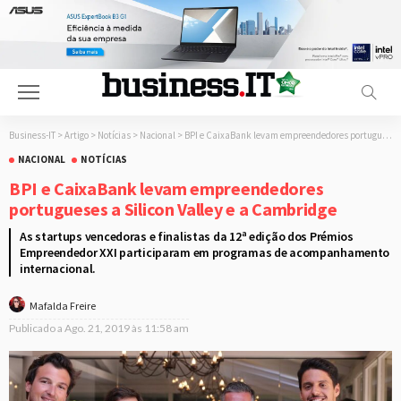
Business-IT
>
Artigo
>
Notícias
>
Nacional
>
BPI e CaixaBank levam empreendedores portugueses a Silicon Valley e a Cambridge
NACIONAL
NOTÍCIAS
BPI e CaixaBank levam empreendedores
portugueses a Silicon Valley e a Cambridge
As startups vencedoras e finalistas da 12ª edição dos Prémios
Empreendedor XXI participaram em programas de acompanhamento
internacional.
Mafalda Freire
Publicado a
Ago. 21, 2019 às 11:58 am