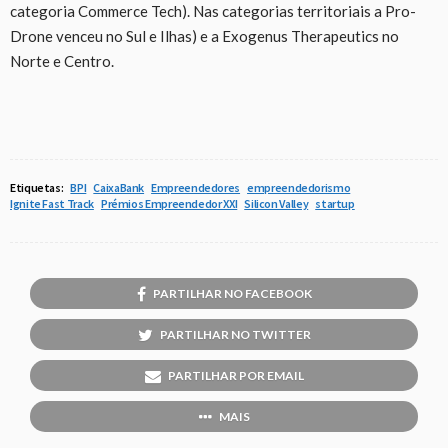
categoria Commerce Tech). Nas categorias territoriais a Pro-
Drone venceu no Sul e Ilhas) e a Exogenus Therapeutics no
Norte e Centro.
Etiquetas:
BPI
CaixaBank
Empreendedores
empreendedorismo
Ignite Fast Track
Prémios Empreendedor XXI
Silicon Valley
startup
PARTILHAR NO FACEBOOK
PARTILHAR NO TWITTER
PARTILHAR POR EMAIL
MAIS