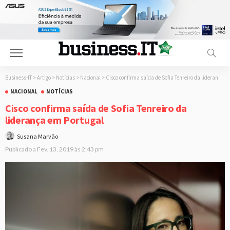
Business-IT
>
Artigo
>
Notícias
>
Nacional
>
Cisco confirma saída de Sofia Tenreiro da liderança em Portugal
NACIONAL
NOTÍCIAS
Cisco confirma saída de Sofia Tenreiro da
liderança em Portugal
Susana Marvão
Publicado a
Fev. 13, 2019 às 2:43 pm