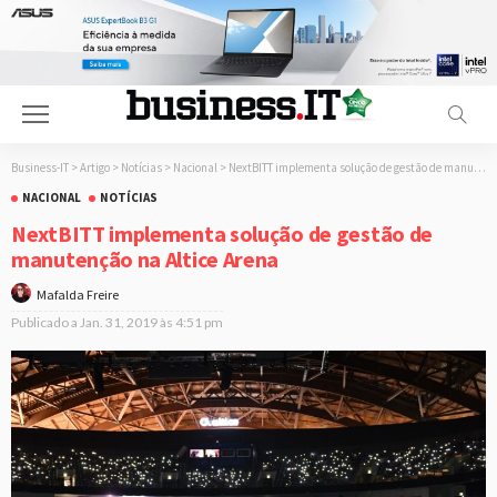
Business-IT
>
Artigo
>
Notícias
>
Nacional
>
NextBITT implementa solução de gestão de manutenção na Altice Arena
NACIONAL
NOTÍCIAS
NextBITT implementa solução de gestão de
manutenção na Altice Arena
Mafalda Freire
Publicado a
Jan. 31, 2019 às 4:51 pm