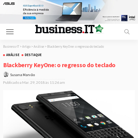
Business-IT
>
Artigo
>
Análise
>
Blackberry KeyOne: o regresso do teclado
ANÁLISE
DESTAQUE
Blackberry KeyOne: o regresso do teclado
Susana Marvão
Publicado a
Mar. 29, 2018 às 11:26 am