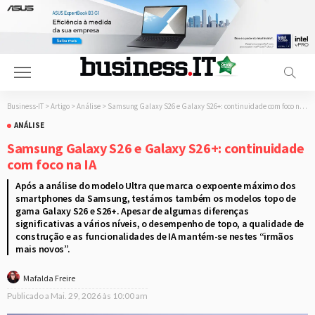
Business-IT
>
Artigo
>
Análise
>
Samsung Galaxy S26 e Galaxy S26+: continuidade com foco na IA
ANÁLISE
Samsung Galaxy S26 e Galaxy S26+: continuidade
com foco na IA
Após a análise do modelo Ultra que marca o expoente máximo dos
smartphones da Samsung, testámos também os modelos topo de
gama Galaxy S26 e S26+. Apesar de algumas diferenças
significativas a vários níveis, o desempenho de topo, a qualidade de
construção e as funcionalidades de IA mantém-se nestes “irmãos
mais novos”.
Mafalda Freire
Publicado a
Mai. 29, 2026 às 10:00 am