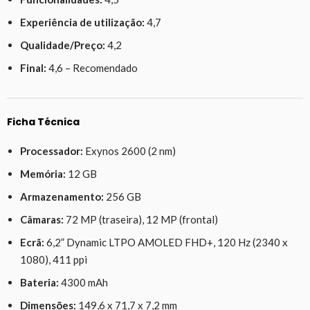
Experiência de utilização:
4,7
Qualidade/Preço:
4,2
Final:
4,6 – Recomendado
Ficha Técnica
Processador:
Exynos 2600 (2 nm)
Memória:
12 GB
Armazenamento:
256 GB
Câmaras:
72 MP (traseira), 12 MP (frontal)
Ecrã:
6,2” Dynamic LTPO AMOLED FHD+, 120 Hz (2340 x
1080), 411 ppi
Bateria:
4300 mAh
Dimensões:
149,6 x 71,7 x 7,2 mm