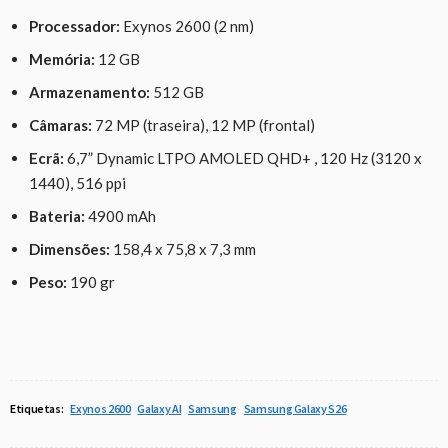
Processador:
Exynos 2600 (2 nm)
Memória:
12 GB
Armazenamento:
512 GB
Câmaras:
72 MP (traseira), 12 MP (frontal)
Ecrã:
6,7” Dynamic LTPO AMOLED QHD+ , 120 Hz (3120 x
1440), 516 ppi
Bateria:
4900 mAh
Dimensões:
158,4 x 75,8 x 7,3 mm
Peso:
190 gr
Etiquetas:
Exynos 2600
Galaxy AI
Samsung
Samsung Galaxy S26