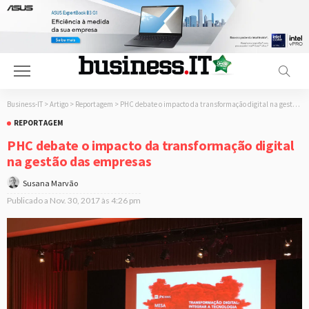
Business-IT
>
Artigo
>
Reportagem
>
PHC debate o impacto da transformação digital na gestão das empresas
REPORTAGEM
PHC debate o impacto da transformação digital
na gestão das empresas
Susana Marvão
Publicado a
Nov. 30, 2017 às 4:26 pm