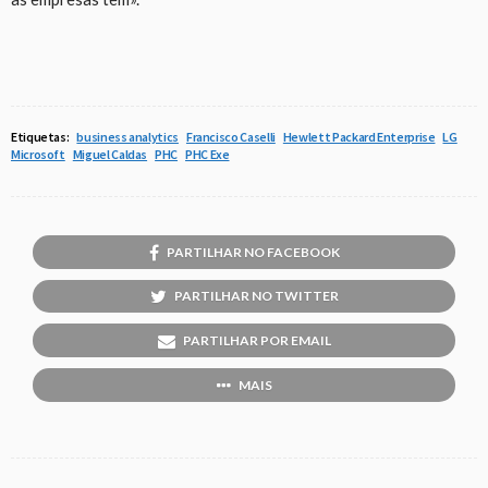
Etiquetas:
business analytics
Francisco Caselli
Hewlett Packard Enterprise
LG
Microsoft
Miguel Caldas
PHC
PHC Exe
PARTILHAR NO FACEBOOK
PARTILHAR NO TWITTER
PARTILHAR POR EMAIL
MAIS