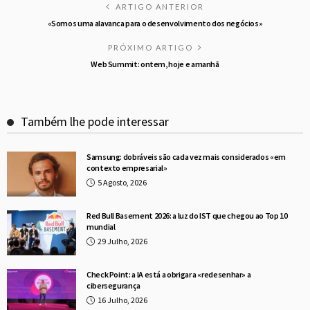
ARTIGO ANTERIOR
«Somos uma alavanca para o desenvolvimento dos negócios»
PRÓXIMO ARTIGO
Web Summit: ontem, hoje e amanhã
Também lhe pode interessar
Samsung: dobráveis são cada vez mais considerados «em
contexto empresarial»
5 Agosto, 2026
Red Bull Basement 2026: a luz do IST que chegou ao Top 10
mundial
29 Julho, 2026
Check Point: a IA está a obrigar a «redesenhar» a
cibersegurança
16 Julho, 2026