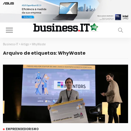
Business-IT
>
Artigo
>
WhyWaste
Arquivo de etiquetas: WhyWaste
EMPREENDEDORISMO