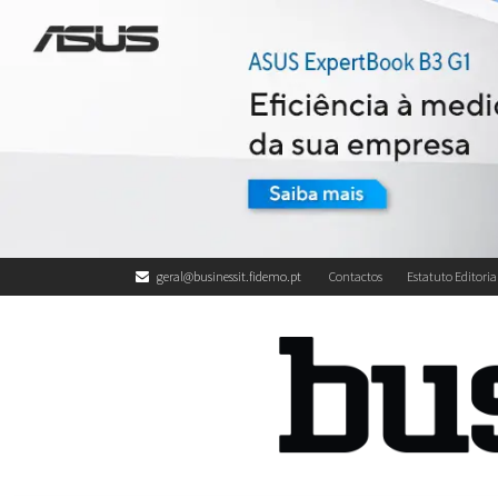
geral@businessit.fidemo.pt
Contactos
Estatuto Editoria