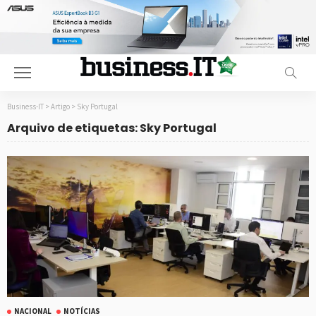
Business-IT
>
Artigo
>
Sky Portugal
Arquivo de etiquetas: Sky Portugal
NACIONAL
NOTÍCIAS