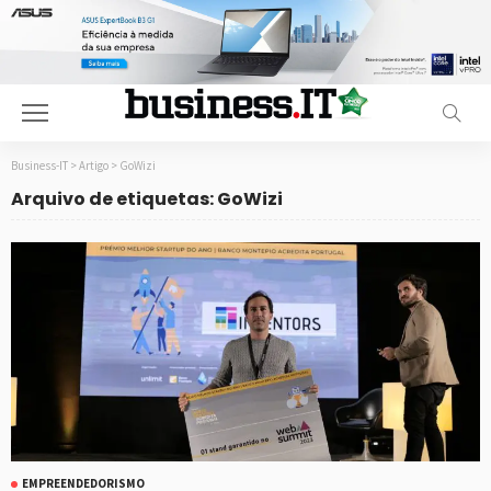
Business-IT
>
Artigo
>
GoWizi
Arquivo de etiquetas: GoWizi
EMPREENDEDORISMO