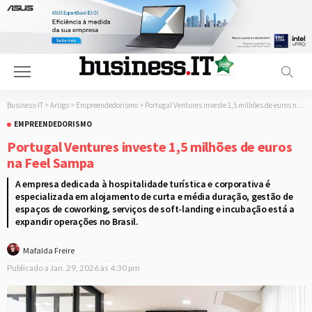
Business-IT
>
Artigo
>
Empreendedorismo
>
Portugal Ventures investe 1,5 milhões de euros na Feel Sampa
EMPREENDEDORISMO
Portugal Ventures investe 1,5 milhões de euros
na Feel Sampa
A empresa dedicada à hospitalidade turística e corporativa é
especializada em alojamento de curta e média duração, gestão de
espaços de coworking, serviços de soft-landing e incubação está a
expandir operações no Brasil.
Mafalda Freire
Publicado a
Jan. 29, 2026 às 4:30 pm