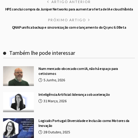
ARTIGO ANTERIOR
HPE conclui compra da Juniper Networks para aumentar oferta de IA e cloud híbrida
PRÓXIMO ARTIGO
QNAP unifica backup e sincronização com o lançamento do Qsync 6.0 Beta
Também lhe pode interessar
Num mercado obcecado com IA, não há espaço para
ceticismos
5 Junho, 2026
Inteligência Artificial: liderança sob aceleração
31 Março, 2026
Logicalis Portugal: Diversidade e Inclusão como Motores da
Inovação
28 Outubro, 2025