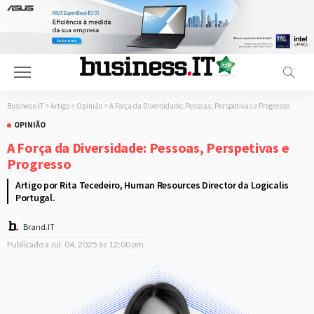
Business-IT
>
Artigo
>
Opinião
>
A Força da Diversidade: Pessoas, Perspetivas e Progresso
OPINIÃO
A Força da Diversidade: Pessoas, Perspetivas e
Progresso
Artigo por Rita Tecedeiro, Human Resources Director da Logicalis
Portugal.
Brand.IT
Publicado a
Jul. 04, 2025 às 12:00 pm