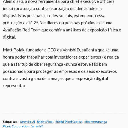
Além disso, a nova ferramenta para chief executive officers
inclui «protecção contra usurpação de identidade em
dispositivos pessoais e redes sociais, estendendo essa
protecção a até 25 familiares ou pessoas próximas» e uma
Avaliação Red Team que combina análises de exposição física e
digital.
Matt Polak, fundador e CEO da VanishID, salienta que «é uma
honra poder trabalhar com investidores experientes» e realça
que a startup de cibersegurança «nunca esteve tão bem
posicionada para proteger as empresas e os seus executivos
contra a vasta gama de ameaças que a exposição digital
representa».
Etiquetas:
Agentic AI
Bright Pixel
Bright Pixel Capital
cibersegurança
Picnic Corporation
VanishID