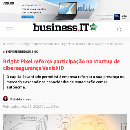
Business-IT
>
Artigo
>
Empreendedorismo
>
Bright Pixel reforça participação na startup de cibersegurança VanishID
EMPREENDEDORISMO
Bright Pixel reforça participação na startup de
cibersegurança VanishID
O capital levantado permitirá à empresa reforçar a sua presença no
mercado e expandir as capacidades de remediação com IA
autónoma.
Mafalda Freire
Publicado a
Abr. 23, 2025 às 11:04 am