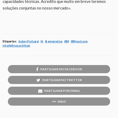
capacidades técnicas. Acredito que muito em breve teremos
soluções conjuntas no nosso mercado».
Etiquetas:
Aubay Portugal
IA
IA generativa
IBM
IBM watsonx
inteligência artificial
PARTILHAR NO FACEBOOK
PARTILHAR NO TWITTER
PARTILHAR POR EMAIL
MAIS