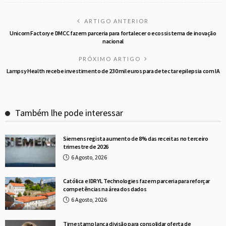
ARTIGO ANTERIOR
Unicorn Factory e DMCC fazem parceria para fortalecer o ecossistema de inovação
nacional
PRÓXIMO ARTIGO
Lampsy Health recebe investimento de 230 mil euros para detectar epilepsia com IA
Também lhe pode interessar
Siemens regista aumento de 8% das receitas no terceiro
trimestre de 2026
6 Agosto, 2026
Católica e IDRYL Technologies fazem parceria para reforçar
competências na área dos dados
6 Agosto, 2026
Timestamp lança divisão para consolidar oferta de