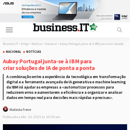
Business-IT
>
Artigo
>
Notícias
>
Nacional
>
Aubay Portugal junta-se à IBM para criar soluções de IA de ponta a ponta
NACIONAL
NOTÍCIAS
Aubay Portugal junta-se à IBM para
criar soluções de IA de ponta a ponta
A combinação entre a experiência da tecnológica em transformação
digital e a ferramenta avançada de IA generativa e machine learning
da IBM irá ajudar as empresas a «automatizar processos para
reduzirem erros e aumentarem a eficiência e a organizar e analisar
dados em tempo real para decisões mais rápidas e precisas».
Mafalda Freire
Publicado a
Abr. 10, 2025 às 10:30 am