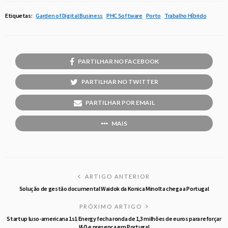
Etiquetas:
Garden of Digital Business
PHC Software
Porto
Trabalho Híbrido
PARTILHAR NO FACEBOOK
PARTILHAR NO TWITTER
PARTILHAR POR EMAIL
MAIS
ARTIGO ANTERIOR
Solução de gestão documental Waidok da Konica Minolta chega a Portugal
PRÓXIMO ARTIGO
Startup luso-americana 1s1 Energy fecha ronda de 1,3 milhões de euros para reforçar
I&D e presença em Portugal