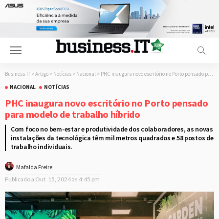
Business-IT
>
Artigo
>
Notícias
>
Nacional
>
PHC inaugura novo escritório no Porto pensado para modelo de trabalho híbrido
NACIONAL
NOTÍCIAS
PHC inaugura novo escritório no Porto pensado
para modelo de trabalho híbrido
Com foco no bem-estar e produtividade dos colaboradores, as novas
instalações da tecnológica têm mil metros quadrados e 58 postos de
trabalho individuais.
Mafalda Freire
Publicado a
Out. 15, 2024 às 4:45 pm