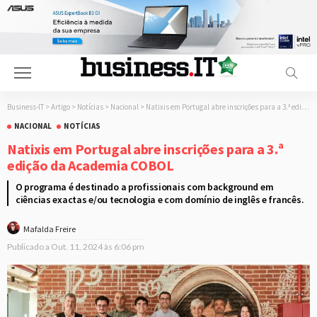
Business-IT
>
Artigo
>
Notícias
>
Nacional
>
Natixis em Portugal abre inscrições para a 3.ª edição da Academia COBOL
NACIONAL
NOTÍCIAS
Natixis em Portugal abre inscrições para a 3.ª
edição da Academia COBOL
O programa é destinado a profissionais com background em
ciências exactas e/ou tecnologia e com domínio de inglês e francês.
Mafalda Freire
Publicado a
Out. 11, 2024 às 6:06 pm