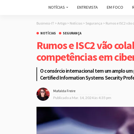
NOTÍCIAS
ENTREVISTA
EM FOCO
Business-IT
>
Artigo
>
Notícias
>
Segurança
>
Rumos e ISC2 vão 
NOTÍCIAS
SEGURANÇA
Rumos e ISC2 vão col
competências em cibe
O consórcio internacional tem um amplo um po
Certified Information Systems Security Profe
Mafalda Freire
Publicado a
Mar. 14, 2024 às 4:35 pm