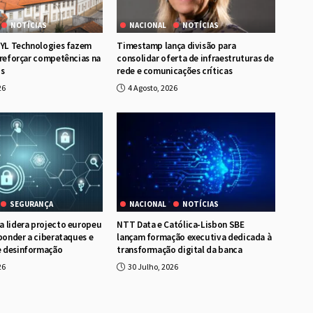
NOTÍCIAS
NACIONAL
NOTÍCIAS
RYL Technologies fazem
Timestamp lança divisão para
 reforçar competências na
consolidar oferta de infraestruturas de
os
rede e comunicações críticas
26
4 Agosto, 2026
SEGURANÇA
NACIONAL
NOTÍCIAS
 lidera projecto europeu
NTT Data e Católica-Lisbon SBE
sponder a ciberataques e
lançam formação executiva dedicada à
 desinformação
transformação digital da banca
26
30 Julho, 2026