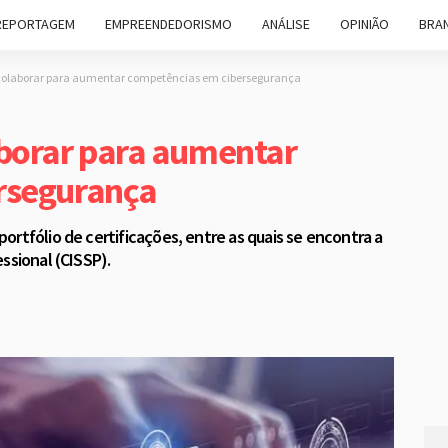
REPORTAGEM
EMPREENDEDORISMO
ANÁLISE
OPINIÃO
BRAN
colaborar para aumentar competências em cibersegurança
aborar para aumentar
rsegurança
rtfólio de certificações, entre as quais se encontra a
ssional (CISSP).