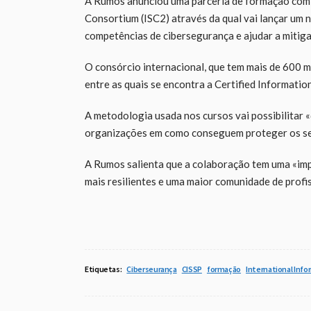
A Rumos anunciou uma parceria de formação com o
Consortium (ISC2) através da qual vai lançar um 
competências de cibersegurança e ajudar a mitigar
O consórcio internacional, que tem mais de 600 m
entre as quais se encontra a Certified Informatio
A metodologia usada nos cursos vai possibilitar 
organizações em como conseguem proteger os seu
A Rumos salienta que a colaboração tem uma «impo
mais resilientes e uma maior comunidade de profi
Etiquetas:
Ciberseurança
CISSP
formação
International Inf