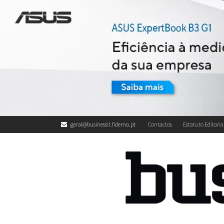
geral@businessit.fidemo.pt
Contactos
Estatuto Editoria