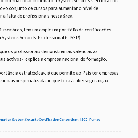
 International Information System Security Certification
novo conjunto de cursos para aumentar o nível de
 a falta de profissionais nessa área.
il membros, tem um amplo um portfólio de certificações,
n Systems Security Professional (CISSP).
«que os profissionais demonstrem as valências às
s activos», explica a empresa nacional de formação.
rtância estratégica», já que permite ao País ter empresas
ssionais «especializada no que toca à cibersegurança».
ormation System Security Certification Consortium
ISC2
Rumos