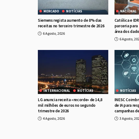
MERCADO
NOTÍCIAS
NACIONAL
Siemens regista aumento de 8% das
Católica e ID
receitas no terceiro trimestre de 2026
parceria para
área dos dad
6 Agosto, 2026
6 Agosto, 20
INTERNACIONAL
NOTÍCIAS
NOTÍCIAS
LG anuncia receita «recorde» de 14,8
INESC Coimbra
mil milhões de euros no segundo
de IA para re
trimestre de 2026
campanhas de
4 Agosto, 2026
3 Agosto, 20