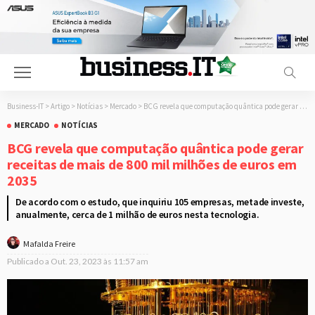
Business-IT
>
Artigo
>
Notícias
>
Mercado
>
BCG revela que computação quântica pode gerar receitas de mais de 800 mil milhões de euros em 2035
MERCADO
NOTÍCIAS
BCG revela que computação quântica pode gerar
receitas de mais de 800 mil milhões de euros em
2035
De acordo com o estudo, que inquiriu 105 empresas, metade investe,
anualmente, cerca de 1 milhão de euros nesta tecnologia.
Mafalda Freire
Publicado a
Out. 23, 2023 às 11:57 am