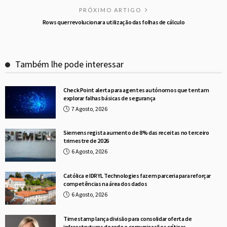
PRÓXIMO ARTIGO
Rows quer revolucionar a utilização das folhas de cálculo
Também lhe pode interessar
Check Point alerta para agentes autónomos que tentam
explorar falhas básicas de segurança
7 Agosto, 2026
Siemens regista aumento de 8% das receitas no terceiro
trimestre de 2026
6 Agosto, 2026
Católica e IDRYL Technologies fazem parceria para reforçar
competências na área dos dados
6 Agosto, 2026
Timestamp lança divisão para consolidar oferta de
infraestruturas de rede e comunicações críticas