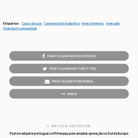
Etiquetas:
Casos de uso
Computação Quântica
Investimento
mercado
Quantum computing
PARTILHAR NO FACEBOOK
PARTILHAR NO TWITTER
PARTILHAR POR EMAIL
MAIS
ARTIGO ANTERIOR
Payten adquire portuguesa Ifthenpay para ampliar operação no Sul da Europa