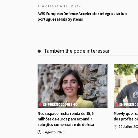
ARTIGO ANTERIOR
AWS European Defence Accelerator integra startup
portuguesa Hala Systems
Também lhe pode interessar
EMPREENDEDORISMO
EMPREEND
Neuraspace fecha ronda de 15,6
Mowly quer se
milhões de euros para expandir
dos profission
soluções comerciais e de defesa
29 Julho, 20
5 Agosto, 2026