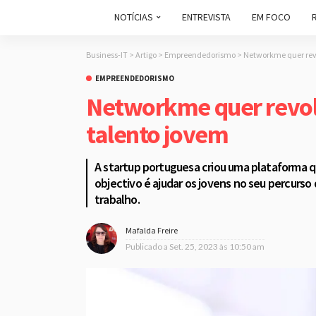
NOTÍCIAS
ENTREVISTA
EM FOCO
Business-IT
>
Artigo
>
Empreendedorismo
>
Networkme quer rev
EMPREENDEDORISMO
Networkme quer revol
talento jovem
A startup portuguesa criou uma plataforma qu
objectivo é ajudar os jovens no seu percurso
trabalho.
Mafalda Freire
Publicado a
Set. 25, 2023 às 10:50 am