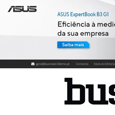
geral@businessit.fidemo.pt
Contactos
Estatuto Editoria