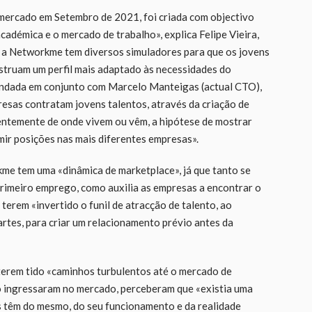
 mercado em Setembro de 2021, foi criada com objectivo
cadémica e o mercado de trabalho», explica Felipe Vieira,
 a Networkme tem diversos simuladores para que os jovens
struam um perfil mais adaptado às necessidades do
fundada em conjunto com Marcelo Manteigas (actual CTO),
esas contratam jovens talentos, através da criação de
dentemente de onde vivem ou vêm, a hipótese de mostrar
ir posições nas mais diferentes empresas».
e tem uma «dinâmica de marketplace», já que tanto se
primeiro emprego, como auxilia as empresas a encontrar o
 terem «invertido o funil de atracção de talento, ao
rtes, para criar um relacionamento prévio antes da
 terem tido «caminhos turbulentos até o mercado de
do ingressaram no mercado, perceberam que «existia uma
s têm do mesmo, do seu funcionamento e da realidade