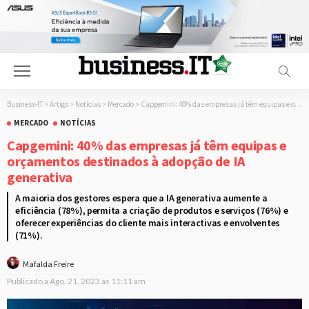
Business-IT
>
Artigo
>
Notícias
>
Mercado
>
Capgemini: 40% das empresas já têm equipas e orçamentos destinados à adopção de IA generativa
MERCADO
NOTÍCIAS
Capgemini: 40% das empresas já têm equipas e
orçamentos destinados à adopção de IA
generativa
A maioria dos gestores espera que a IA generativa aumente a
eficiência (78%), permita a criação de produtos e serviços (76%) e
oferecer experiências do cliente mais interactivas e envolventes
(71%).
Mafalda Freire
Publicado a
Ago. 21, 2023 às 11:11 am