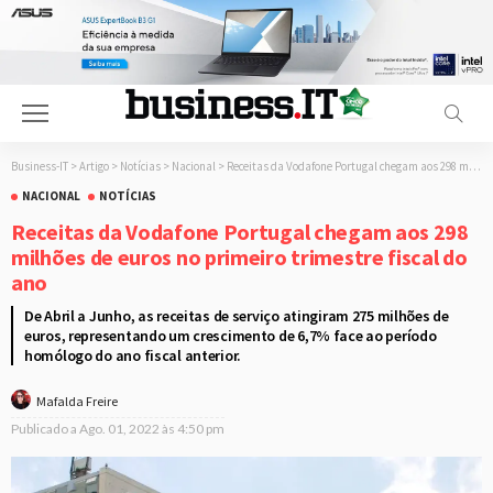
Business-IT
>
Artigo
>
Notícias
>
Nacional
>
Receitas da Vodafone Portugal chegam aos 298 milhões de euros no primeiro trimestre fiscal do ano
NACIONAL
NOTÍCIAS
Receitas da Vodafone Portugal chegam aos 298
milhões de euros no primeiro trimestre fiscal do
ano
De Abril a Junho, as receitas de serviço atingiram 275 milhões de
euros, representando um crescimento de 6,7% face ao período
homólogo do ano fiscal anterior.
Mafalda Freire
Publicado a
Ago. 01, 2022 às 4:50 pm