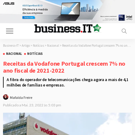
Business-IT
>
Artigo
>
Notícias
>
Nacional
>
Receitas da Vodafone Portugal crescem 7% no ano fiscal de 2021-2022
NACIONAL
NOTÍCIAS
Receitas da Vodafone Portugal crescem 7% no
ano fiscal de 2021-2022
A fibra do operador de telecomunicações chega agora a mais de 4,1
milhões de famílias e empresas.
Mafalda Freire
Publicado a
Mai. 23, 2022 às 5:03 pm