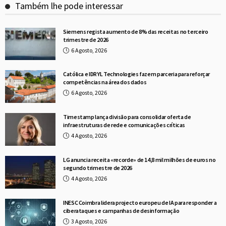
Também lhe pode interessar
Siemens regista aumento de 8% das receitas no terceiro
trimestre de 2026
6 Agosto, 2026
Católica e IDRYL Technologies fazem parceria para reforçar
competências na área dos dados
6 Agosto, 2026
Timestamp lança divisão para consolidar oferta de
infraestruturas de rede e comunicações críticas
4 Agosto, 2026
LG anuncia receita «recorde» de 14,8 mil milhões de euros no
segundo trimestre de 2026
4 Agosto, 2026
INESC Coimbra lidera projecto europeu de IA para responder a
ciberataques e campanhas de desinformação
3 Agosto, 2026