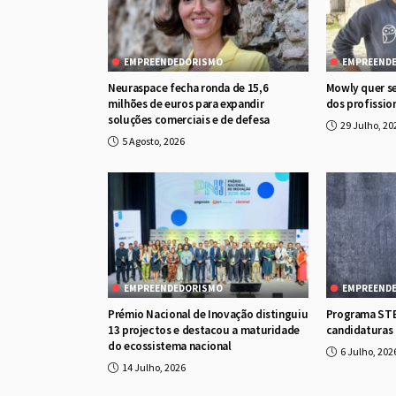
EMPREENDEDORISMO
EMPREEND
Neuraspace fecha ronda de 15,6
Mowly quer se
milhões de euros para expandir
dos profission
soluções comerciais e de defesa
29 Julho, 20
5 Agosto, 2026
EMPREENDEDORISMO
EMPREEND
Prémio Nacional de Inovação distinguiu
Programa ST
13 projectos e destacou a maturidade
candidaturas 
do ecossistema nacional
6 Julho, 202
14 Julho, 2026