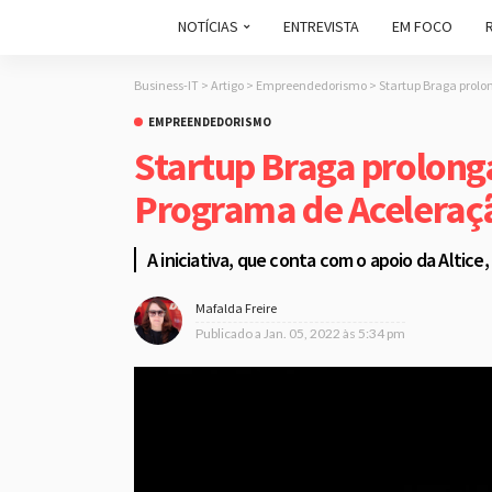
NOTÍCIAS
ENTREVISTA
EM FOCO
Business-IT
>
Artigo
>
Empreendedorismo
>
Startup Braga prolo
EMPREENDEDORISMO
Startup Braga prolonga
Programa de Aceleraç
A iniciativa, que conta com o apoio da Altice,
Mafalda Freire
Publicado a
Jan. 05, 2022 às 5:34 pm