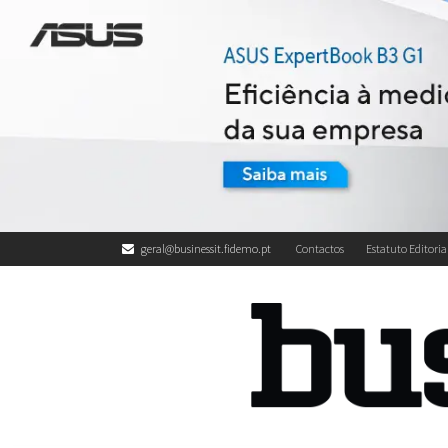
geral@businessit.fidemo.pt
Contactos
Estatuto Editoria