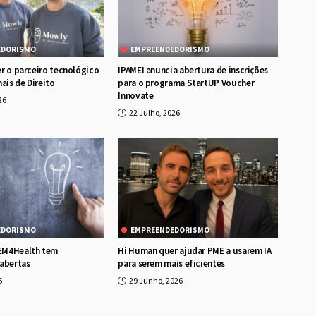
EDORISMO
EMPREENDEDORISMO
r o parceiro tecnológico
IPAMEI anuncia abertura de inscrições
ais de Direito
para o programa StartUP Voucher
Innovate
26
22 Julho, 2026
EDORISMO
EMPREENDEDORISMO
EM4Health tem
Hi Human quer ajudar PME a usarem IA
abertas
para serem mais eficientes
6
29 Junho, 2026