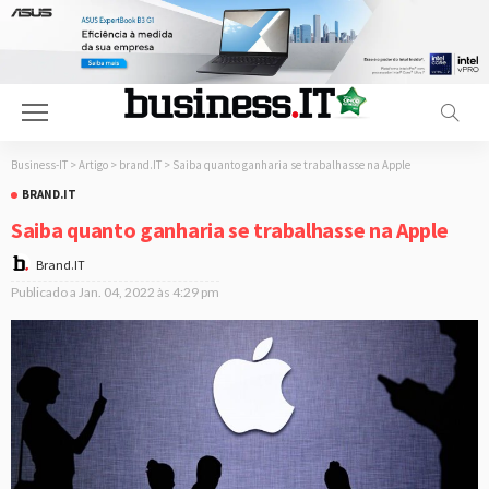
Business-IT
>
Artigo
>
brand.IT
>
Saiba quanto ganharia se trabalhasse na Apple
BRAND.IT
Saiba quanto ganharia se trabalhasse na Apple
Brand.IT
Publicado a
Jan. 04, 2022 às 4:29 pm