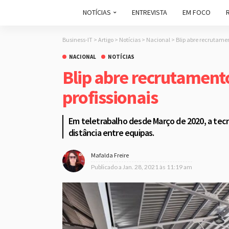
NOTÍCIAS
ENTREVISTA
EM FOCO
Business-IT
>
Artigo
>
Notícias
>
Nacional
>
Blip abre recrutamen
NACIONAL
NOTÍCIAS
Blip abre recrutamento
profissionais
Em teletrabalho desde Março de 2020, a tecn
distância entre equipas.
Mafalda Freire
Publicado a
Jan. 28, 2021 às 11:19 am