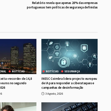
Relatório revela que apenas 28% das empresas
portuguesas tem políticas de segurança definidas
ONAL
NOTÍCIAS
NOTÍCIAS
SEGURANÇA
ceita «recorde» de 14,8
INESC Coimbra lidera projecto europeu
e euros no segundo
de IA para responder a ciberataques e
2026
campanhas de desinformação
26
3 Agosto, 2026