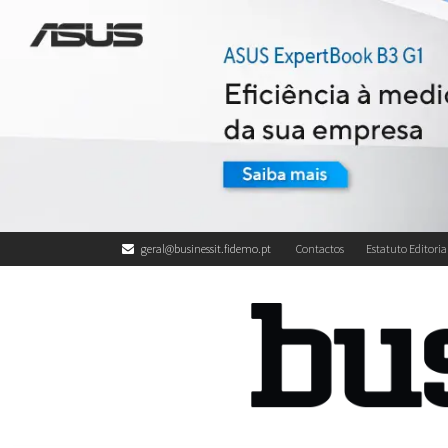
geral@businessit.fidemo.pt
Contactos
Estatuto Editoria