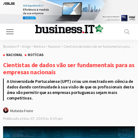
Business-IT
>
Artigo
>
Notícias
>
Nacional
>
Cientistas de dados vão ser fundamentais para as empresas nacionais
NACIONAL
NOTÍCIAS
Cientistas de dados vão ser fundamentais para as
empresas nacionais
A Universidade Portucalense (UPT) criou um mestrado em ciência de
dados dando continuidade à sua visão de que os profissionais desta
área vão permitir que as empresas portuguesas sejam mais
competitivas.
Mafalda Freire
Publicado a
Nov. 07, 2019 às 4:15 pm