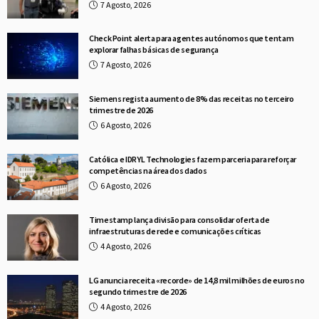
7 Agosto, 2026
Check Point alerta para agentes autónomos que tentam
explorar falhas básicas de segurança
7 Agosto, 2026
Siemens regista aumento de 8% das receitas no terceiro
trimestre de 2026
6 Agosto, 2026
Católica e IDRYL Technologies fazem parceria para reforçar
competências na área dos dados
6 Agosto, 2026
Timestamp lança divisão para consolidar oferta de
infraestruturas de rede e comunicações críticas
4 Agosto, 2026
LG anuncia receita «recorde» de 14,8 mil milhões de euros no
segundo trimestre de 2026
4 Agosto, 2026