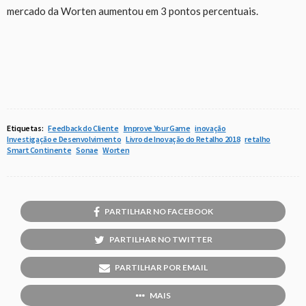
mercado da Worten aumentou em 3 pontos percentuais.
Etiquetas:
Feedback do Cliente
Improve Your Game
inovação
Investigação e Desenvolvimento
Livro de Inovação do Retalho 2018
retalho
Smart Continente
Sonae
Worten
PARTILHAR NO FACEBOOK
PARTILHAR NO TWITTER
PARTILHAR POR EMAIL
MAIS