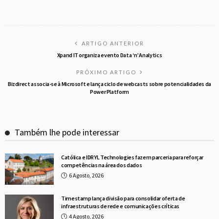
ARTIGO ANTERIOR
Xpand IT organiza evento Data ‘n’ Analytics
PRÓXIMO ARTIGO
Bizdirect associa-se à Microsoft e lança ciclo de webcasts sobre potencialidades da
Power Platform
Também lhe pode interessar
Católica e IDRYL Technologies fazem parceria para reforçar
competências na área dos dados
6 Agosto, 2026
Timestamp lança divisão para consolidar oferta de
infraestruturas de rede e comunicações críticas
4 Agosto, 2026