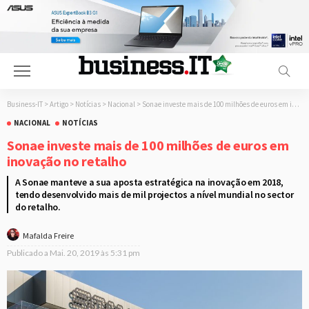
Business-IT
>
Artigo
>
Notícias
>
Nacional
>
Sonae investe mais de 100 milhões de euros em inovação no retalho
NACIONAL
NOTÍCIAS
Sonae investe mais de 100 milhões de euros em
inovação no retalho
A Sonae manteve a sua aposta estratégica na inovação em 2018,
tendo desenvolvido mais de mil projectos a nível mundial no sector
do retalho.
Mafalda Freire
Publicado a
Mai. 20, 2019 às 5:31 pm