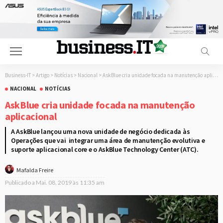
Business-IT
>
Artigo
>
Notícias
>
Nacional
>
AskBlue cria unidade focada na manutenção aplicacional
NACIONAL
NOTÍCIAS
AskBlue cria unidade focada na manutenção
aplicacional
A AskBlue lançou uma nova unidade de negócio dedicada às
Operações que vai integrar uma área de manutenção evolutiva e
suporte aplicacional core e o AskBlue Technology Center (ATC).
Mafalda Freire
Publicado a
Mai. 08, 2019 às 11:35 am