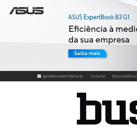
geral@businessit.fidemo.pt
Contactos
Estatuto Editoria