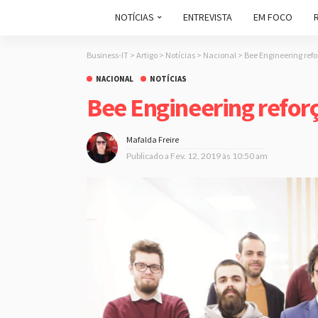
NOTÍCIAS
ENTREVISTA
EM FOCO
Business-IT
>
Artigo
>
Notícias
>
Nacional
>
Bee Engineering ref
NACIONAL
NOTÍCIAS
Bee Engineering reforç
Mafalda Freire
Publicado a
Fev. 12, 2019 às 10:50 am