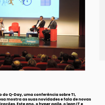
o do Q-
Day
, uma conferência sobre TI,
sa mostra as suas novidades e fala de novas
zações. Este ano, o
hyper
agile
, o
lean
IT e