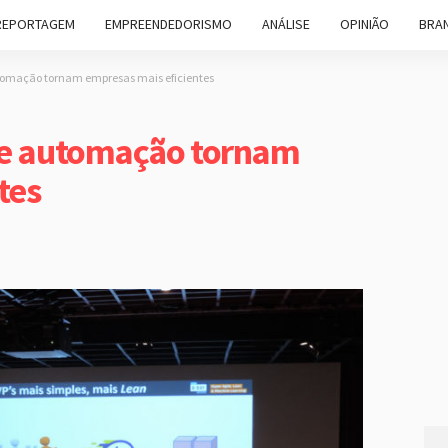
REPORTAGEM
EMPREENDEDORISMO
ANÁLISE
OPINIÃO
BRAN
utomação tornam empresas mais eficientes
e e automação tornam
tes