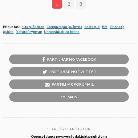
1
2
3
Etiquetas:
bits quânticos
Computação Quântica
destaque
IBM
iPhone Q
qubits
Richard Feynman
Universidade do Minho
PARTILHAR NO FACEBOOK
PARTILHAR NO TWITTER
PARTILHAR POR EMAIL
MAIS
ARTIGO ANTERIOR
Opensoft lança nova versão da Lightweightform