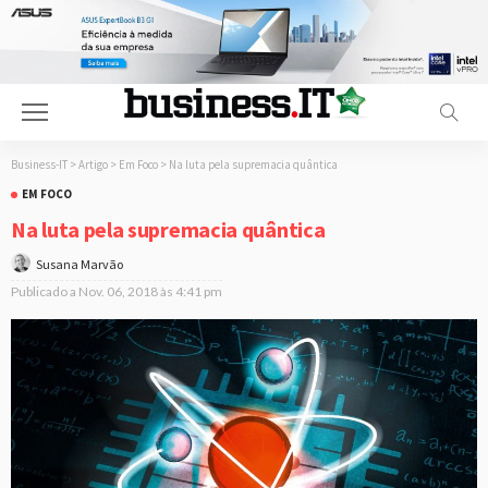
Business-IT
>
Artigo
>
Em Foco
>
Na luta pela supremacia quântica
EM FOCO
Na luta pela supremacia quântica
Susana Marvão
Publicado a
Nov. 06, 2018 às 4:41 pm