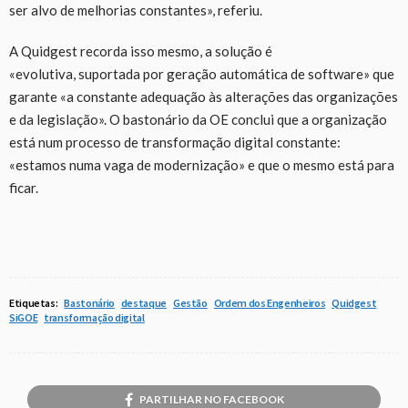
ser alvo de melhorias constantes», referiu.
A Quidgest recorda isso mesmo, a solução é
«evolutiva, suportada por geração automática de software» que
garante «a constante adequação às alterações das organizações
e da legislação». O bastonário da OE conclui que a organização
está num processo de transformação digital constante:
«estamos numa vaga de modernização» e que o mesmo está para
ficar.
Etiquetas:
Bastonário
destaque
Gestão
Ordem dos Engenheiros
Quidgest
SiGOE
transformação digital
PARTILHAR NO FACEBOOK