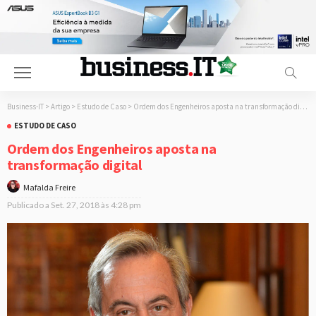
Business-IT
>
Artigo
>
Estudo de Caso
>
Ordem dos Engenheiros aposta na transformação digital
ESTUDO DE CASO
Ordem dos Engenheiros aposta na
transformação digital
Mafalda Freire
Publicado a
Set. 27, 2018 às 4:28 pm