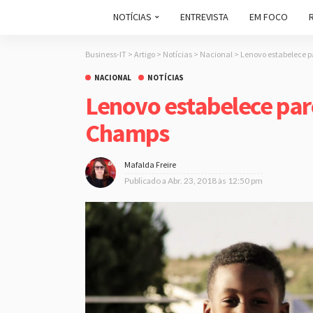
NOTÍCIAS
ENTREVISTA
EM FOCO
Business-IT
>
Artigo
>
Notícias
>
Nacional
>
Lenovo estabelece 
NACIONAL
NOTÍCIAS
Lenovo estabelece pa
Champs
Mafalda Freire
Publicado a
Abr. 23, 2018 às 12:50 pm