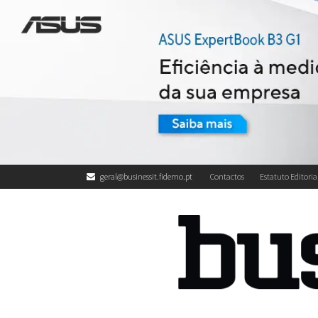
geral@businessit.fidemo.pt
Contactos
Estatuto Editoria