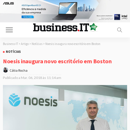
Business-IT
>
Artigo
>
Notícias
>
Noesis inaugura novo escritório em Boston
NOTÍCIAS
Noesis inaugura novo escritório em Boston
Cátia Rocha
Publicado a
Mar. 06, 2018 às 11:14 am