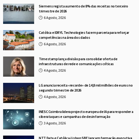
Siemens regista aumento de 8% das receitas no terceiro
trimestre de 2026
6 Agosto, 2026
Católica e IDRYL Technologies fazem parceria para reforçar
competências na área dos dados
6 Agosto, 2026
Timestamp lança divisão para consolidar oferta de
infraestruturas de rede e comunicações críticas
4 Agosto, 2026
LG anuncia receita «recorde» de 14,8 mil milhões de euros no
segundo trimestre de 2026
4 Agosto, 2026
INESC Coimbra lidera projecto europeu de IA para responder a
ciberataques e campanhas de desinformação
3 Agosto, 2026
NTT Data e Católica-Lisbon SBE lançam formação executiva