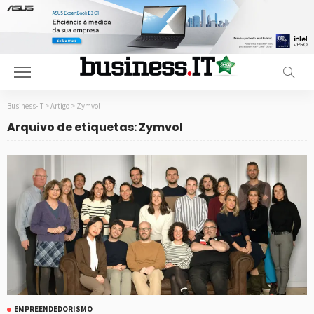
Business-IT
>
Artigo
>
Zymvol
Arquivo de etiquetas: Zymvol
EMPREENDEDORISMO