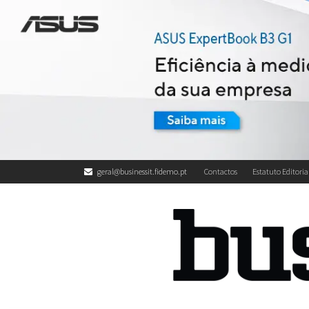
geral@businessit.fidemo.pt
Contactos
Estatuto Editoria