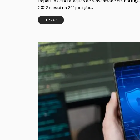
Report, os ciberataques de ransomware em Portuga
2022 e está na 24ª posição...
LER MAIS