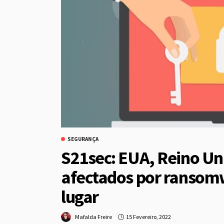
SEGURANÇA
S21sec: EUA, Reino Un
afectados por ransomw
lugar
15 Fevereiro, 2022
Mafalda Freire