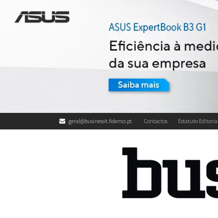
geral@businessit.fidemo.pt
Contactos
Estatuto Editoria