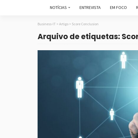
NOTÍCIAS
ENTREVISTA
EM FOCO
Business-IT
>
Artigo
>
Score Conclusion
Arquivo de etiquetas: Sco