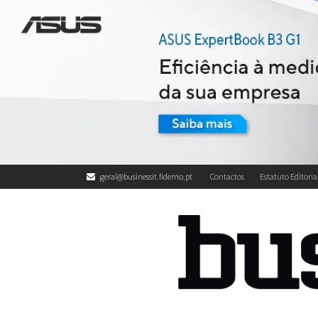
geral@businessit.fidemo.pt
Contactos
Estatuto Editoria