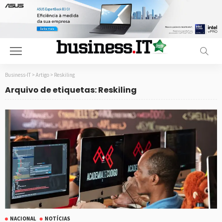
Business-IT
>
Artigo
>
Reskiling
Arquivo de etiquetas: Reskiling
NACIONAL
NOTÍCIAS