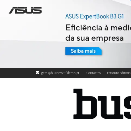
geral@businessit.fidemo.pt
Contactos
Estatuto Editoria