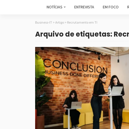
NOTÍCIAS
ENTREVISTA
EM FOCO
Business-IT
>
Artigo
>
Recrutamento em TI
Arquivo de etiquetas: Re