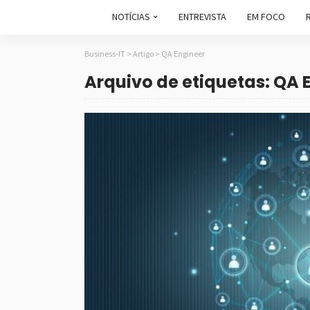
NOTÍCIAS
ENTREVISTA
EM FOCO
Business-IT
>
Artigo
>
QA Engineer
Arquivo de etiquetas: QA 