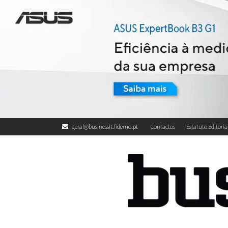
geral@businessit.fidemo.pt
Contactos
Estatuto Editoria