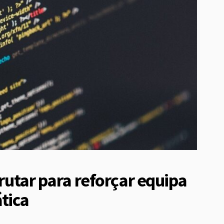
crutar para reforçar equipa
tica